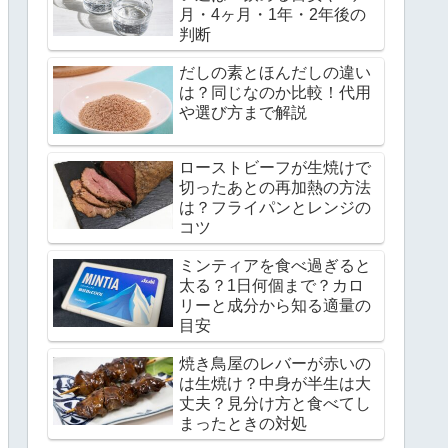
月・4ヶ月・1年・2年後の
判断
だしの素とほんだしの違い
は？同じなのか比較！代用
や選び方まで解説
ローストビーフが生焼けで
切ったあとの再加熱の方法
は？フライパンとレンジの
コツ
ミンティアを食べ過ぎると
太る？1日何個まで？カロ
リーと成分から知る適量の
目安
焼き鳥屋のレバーが赤いの
は生焼け？中身が半生は大
丈夫？見分け方と食べてし
まったときの対処