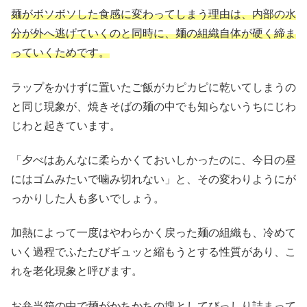
麺がボソボソした食感に変わってしまう理由は、内部の水
分が外へ逃げていくのと同時に、麺の組織自体が硬く締ま
っていくためです。
ラップをかけずに置いたご飯がカピカピに乾いてしまうの
と同じ現象が、焼きそばの麺の中でも知らないうちにじわ
じわと起きています。
「夕べはあんなに柔らかくておいしかったのに、今日の昼
にはゴムみたいで噛み切れない」と、その変わりようにが
っかりした人も多いでしょう。
加熱によって一度はやわらかく戻った麺の組織も、冷めて
いく過程でふたたびギュッと縮もうとする性質があり、こ
れを老化現象と呼びます。
お弁当箱の中で麺がかちかちの塊としてびっしり詰まって