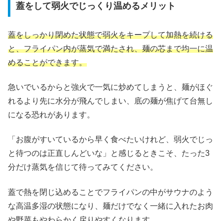
蓋をして弱火でじっくり温めるメリット
蓋をしっかり閉めた状態で弱火をキープして加熱を続ける
と、フライパン内が蒸気で満たされ、麺の芯まで均一に温
めることができます。
急いでいるからと強火で一気に炒めてしまうと、麺がほぐ
れるより先に水分が飛んでしまい、底の麺が焦げて台無し
になる恐れがあります。
「お腹がすいているから早く食べたいけれど、弱火でじっ
と待つのは正直しんどいな」と感じるときこそ、たった3
分だけ蒸気を信じて待ってみてください。
蓋で熱を閉じ込めることでフライパンの中がサウナのよう
な高温多湿の状態になり、麺だけでなく一緒に入れたお肉
や野菜もやわらかく戻りやすくなります。