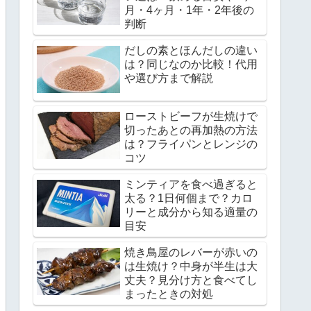
月・4ヶ月・1年・2年後の
判断
だしの素とほんだしの違い
は？同じなのか比較！代用
や選び方まで解説
ローストビーフが生焼けで
切ったあとの再加熱の方法
は？フライパンとレンジの
コツ
ミンティアを食べ過ぎると
太る？1日何個まで？カロ
リーと成分から知る適量の
目安
焼き鳥屋のレバーが赤いの
は生焼け？中身が半生は大
丈夫？見分け方と食べてし
まったときの対処