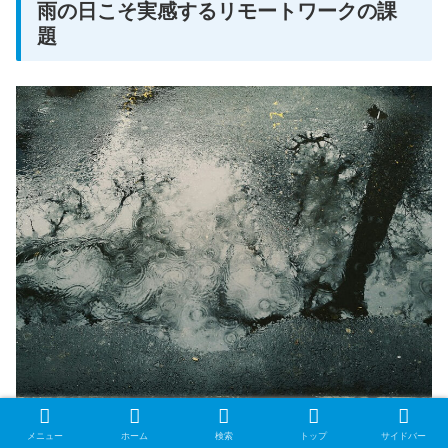
雨の日こそ実感するリモートワークの課
題
雨の日のリモートワーク特有の課題を解決するために必要
メニュー
ホーム
検索
トップ
サイドバー