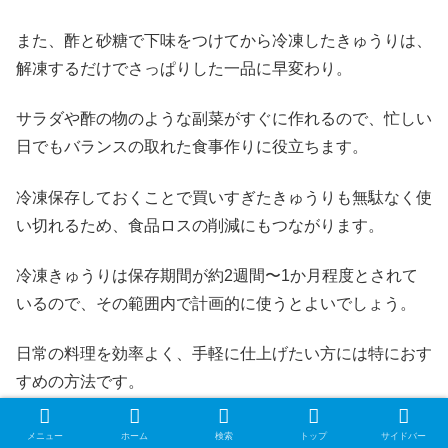
また、酢と砂糖で下味をつけてから冷凍したきゅうりは、
解凍するだけでさっぱりした一品に早変わり。
サラダや酢の物のような副菜がすぐに作れるので、忙しい
日でもバランスの取れた食事作りに役立ちます。
冷凍保存しておくことで買いすぎたきゅうりも無駄なく使
い切れるため、食品ロスの削減にもつながります。
冷凍きゅうりは保存期間が約2週間〜1か月程度とされて
いるので、その範囲内で計画的に使うとよいでしょう。
日常の料理を効率よく、手軽に仕上げたい方には特におす
すめの方法です。
スポンサーリンク
メニュー
ホーム
検索
トップ
サイドバー