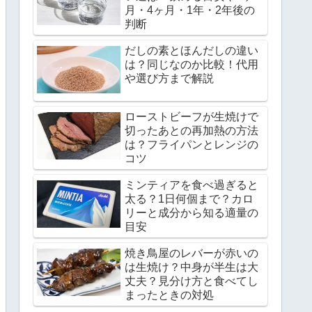
月・4ヶ月・1年・2年後の
判断
だしの素とほんだしの違い
は？同じなのか比較！代用
や選び方まで解説
ローストビーフが生焼けで
切ったあとの再加熱の方法
は？フライパンとレンジの
コツ
ミンティアを食べ過ぎると
太る？1日何個まで？カロ
リーと成分から知る適量の
目安
焼き鳥屋のレバーが赤いの
は生焼け？中身が半生は大
丈夫？見分け方と食べてし
まったときの対処