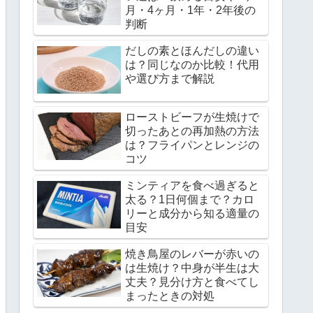
月・4ヶ月・1年・2年後の
判断
だしの素とほんだしの違い
は？同じなのか比較！代用
や選び方まで解説
ローストビーフが生焼けで
切ったあとの再加熱の方法
は？フライパンとレンジの
コツ
ミンティアを食べ過ぎると
太る？1日何個まで？カロ
リーと成分から知る適量の
目安
焼き鳥屋のレバーが赤いの
は生焼け？中身が半生は大
丈夫？見分け方と食べてし
まったときの対処