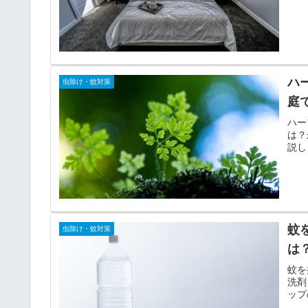
ハ
虫除け・蚊対策
庭
ハー
は？
説し
蚊
虫除け・蚊対策
は
蚊を
洗剤
ップ