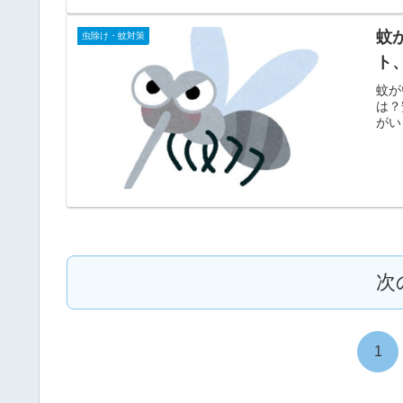
蚊
虫除け・蚊対策
ト
蚊が
は？
がい
次
1