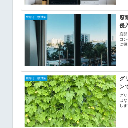
窓
虫除け・蚊対策
侵
窓開
コン
に役
グ
虫除け・蚊対策
ン
グリ
はな
しま