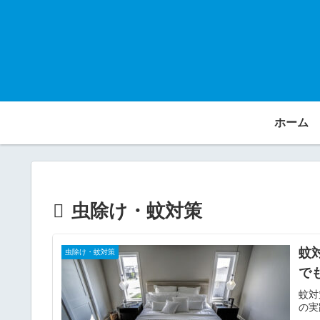
ホーム
虫除け・蚊対策
蚊
虫除け・蚊対策
で
蚊対
の実