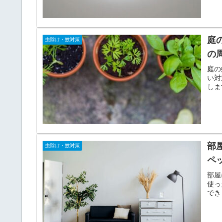
庭
虫除け・蚊対策
の
庭の
い対
しま
部
虫除け・蚊対策
ペ
部屋
使っ
でき