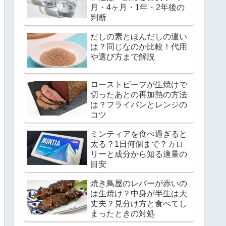
月・4ヶ月・1年・2年後の
判断
だしの素とほんだしの違い
は？同じなのか比較！代用
や選び方まで解説
ローストビーフが生焼けで
切ったあとの再加熱の方法
は？フライパンとレンジの
コツ
ミンティアを食べ過ぎると
太る？1日何個まで？カロ
リーと成分から知る適量の
目安
焼き鳥屋のレバーが赤いの
は生焼け？中身が半生は大
丈夫？見分け方と食べてし
まったときの対処