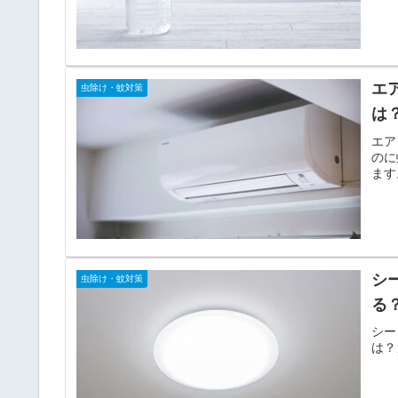
エ
虫除け・蚊対策
は
エア
のに
ます
シ
虫除け・蚊対策
る
シー
は？